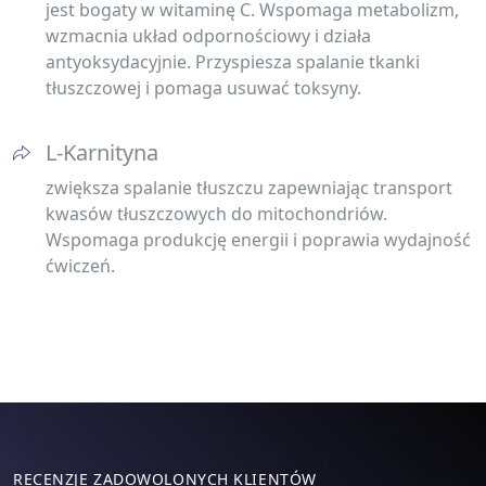
jest bogaty w witaminę C. Wspomaga metabolizm,
wzmacnia układ odpornościowy i działa
antyoksydacyjnie. Przyspiesza spalanie tkanki
tłuszczowej i pomaga usuwać toksyny.
L-Karnityna
zwiększa spalanie tłuszczu zapewniając transport
kwasów tłuszczowych do mitochondriów.
Wspomaga produkcję energii i poprawia wydajność
ćwiczeń.
RECENZJE ZADOWOLONYCH KLIENTÓW