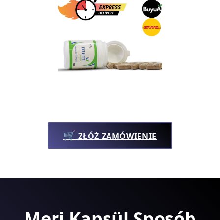
🛒
ZŁÓŻ ZAMÓWIENIE
Meri Kapsül Sposób