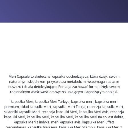
Meri Capsule to skuteczna kapsułka odchudzająca, która dzięki swoim
naturalnym składnikom przyspiesza metabolizm, wspomaga spalanie
tłuszczu i działa detoksykująco. Pomaga zachować formę dzięki swoim
regionalnym właściwościom wyszczuplającym i łagodzącym obrzęki.
kapsułka Meri, kapsułka Meri Turkiye, kapsułka meri, kapsułka meri
premium, skład kapsułki Meri, kapsułka Meri Turcja, recenzja kapsułki Meri,
składniki kapsułki Meri, recenzja kapsułki Meri, kapsułka Meri Avis, recenzja
kapsułki Meri, kapsułka Meri, kapsułka Meri, kapsułka Meri na co jest dobra,
kapsułka Meri z indyka, meri kapsułka avis, kapsułka Meri Effets
Secondaires, kapsułka Meri Avis, kapsułka Meri Stambuł, kapsułka Meri z