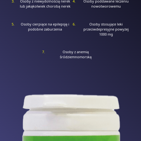
Osoby z niewydolnością nerek
Osoby poddawane leczeniu
lub jakąkolwiek chorobą nerek
nowotworowemu
Osoby cierpiące na epilepsję i
Osoby stosujące leki
podobne zaburzenia
przeciwdepresyjne powyżej
1000 mg
Osoby z anemią
śródziemnomorską