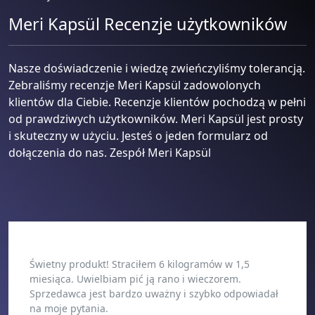
Meri Kapsül Recenzje użytkowników
Nasze doświadczenie i wiedzę zwieńczyliśmy tolerancją.
Zebraliśmy recenzje Meri Kapsül zadowolonych
klientów dla Ciebie. Recenzje klientów pochodzą w pełni
od prawdziwych użytkowników. Meri Kapsül jest prosty
i skuteczny w użyciu. Jesteś o jeden formularz od
dołączenia do nas. Zespół Meri Kapsül
Świetny produkt! Straciłem 6 kilogramów w 1,5
miesiąca. Uwielbiam pić ją rano i wieczorem.
Sprzedawca jest bardzo uważny i szybko odpowiadał
na moje pytania.