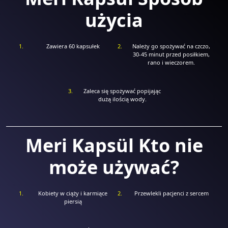
użycia
Zawiera 60 kapsułek
Należy go spożywać na czczo,
30-45 minut przed posiłkiem,
rano i wieczorem.
Zaleca się spożywać popijając
dużą ilością wody.
Meri Kapsül Kto nie
może używać?
Kobiety w ciąży i karmiące
Przewlekli pacjenci z sercem
piersią