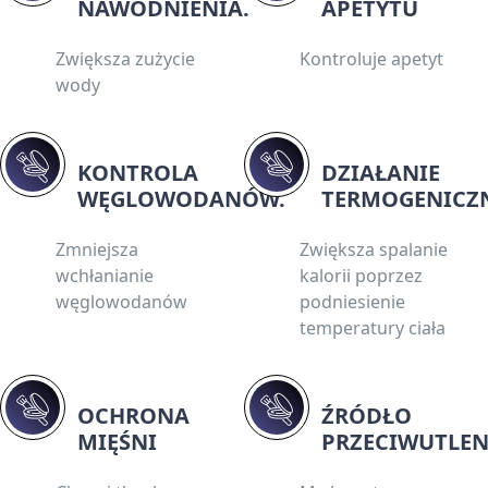
NAWODNIENIA.
APETYTU
Zwiększa zużycie
Kontroluje apetyt
wody
KONTROLA
DZIAŁANIE
WĘGLOWODANÓW.
TERMOGENICZ
Zmniejsza
Zwiększa spalanie
wchłanianie
kalorii poprzez
węglowodanów
podniesienie
temperatury ciała
OCHRONA
ŹRÓDŁO
MIĘŚNI
PRZECIWUTLEN