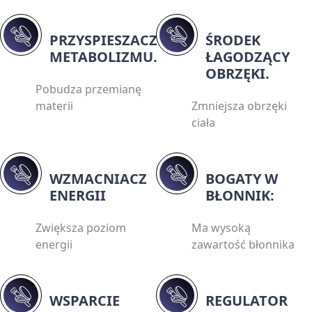
PRZYSPIESZACZ
ŚRODEK
METABOLIZMU.
ŁAGODZĄCY
OBRZĘKI.
Pobudza przemianę
materii
Zmniejsza obrzęki
ciała
WZMACNIACZ
BOGATY W
ENERGII
BŁONNIK:
Zwiększa poziom
Ma wysoką
energii
zawartość błonnika
WSPARCIE
REGULATOR