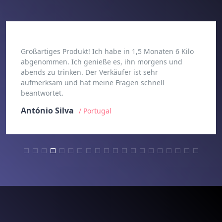
Großartiges Produkt! Ich habe in 1,5 Monaten 6 Kilo
abgenommen. Ich genieße es, ihn morgens und
abends zu trinken. Der Verkäufer ist sehr
aufmerksam und hat meine Fragen schnell
beantwortet.
António Silva
/ Portugal