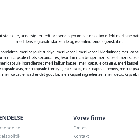
it stofskifte, understøtter fedtforbrændingen og har en detox-effekt med sine nat
med dens regionale slankende og ødemlindrende egenskaber.
econdaires, meri capsule turkiye, meri kapsel, meri kapsel bivirkninger, meri cap
or, meri capsule effets secondaires, hvordan man bruger meri kapsel, meri kapsel
 meri capsule ingredienser, meri kalkun kapsel, meri capsule отзывы, meri kapse
e capsule avis, meri capsule trendyol, meri caps, meri capsule review, meri cap
, meri capsule hvad er det godt for, meri kapsel ingredienser, meri detox kapsel,
ENDELSE
Vores firma
orsendelse
Om os
elspolitik
Kontakt