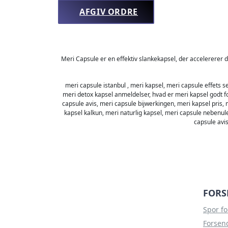
AFGIV ORDRE
Meri Capsule er en effektiv slankekapsel, der accelererer d
meri capsule istanbul , meri kapsel, meri capsule effets s
meri detox kapsel anmeldelser, hvad er meri kapsel godt f
capsule avis, meri capsule bijwerkingen, meri kapsel pris,
kapsel kalkun, meri naturlig kapsel, meri capsule nebenul
capsule avis
FORS
Spor f
Forsend