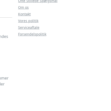
Ofte Stillede Spørgsmål
Om os
Kontakt
Vores politik
Serviceaftale
Forsendelspolitik
endes
ummer
ler