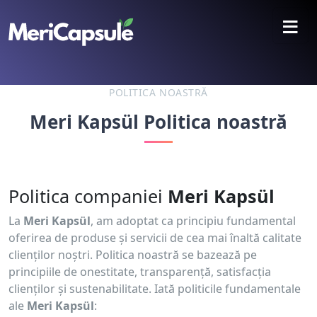
≡
POLITICA NOASTRĂ
Meri Kapsül Politica noastră
Politica companiei
Meri Kapsül
La
Meri Kapsül
, am adoptat ca principiu fundamental
oferirea de produse și servicii de cea mai înaltă calitate
clienților noștri. Politica noastră se bazează pe
principiile de onestitate, transparență, satisfacția
clienților și sustenabilitate. Iată politicile fundamentale
ale
Meri Kapsül
: