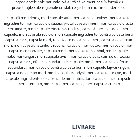
ingredientele sale naturale. Vă ajută să vă mențineți în formă cu
proprietățile sale regionale de slăbire și de ameliorare a edemelor.
capsulă meri detox, meri capsule avis, meri capsule review, meri capsule
ingrediente, meri capsule отзывы, prețul capsulei meri, meri capsule efecte
secundare, meri capsule efecte secundare, capsulă meri naturală, meri
capsule, meri capsule review, meri capsule ingrediente, pentru ce este bună
capsula meri, capsula meri, recenziere de capsule meri, capsula de curcan
meri, meri capsule istanbul , recenzii capsule meri detox, meri capsule, meri
capsule compoziție, capsula meri, meri capsule istanbul, meri capsule
nebenwirkungen, meri capsule avis , meri capsule avis, cum se utilizează
capsula meri, efecte secundare ale capsulei meri, meri capsule efecte
secundare, meri capsule pentru ce este bun, meri capsule bijwerkingen,
capsula de curcan meri, meri capsule trendyol, meri capsule turkiye, meri
capsule, ingrediente de capsulă de meri, utilizatorii capsulei meri, capsule
meri premium, mer caps, meri capsule, meri capsule curcan
LIVRARE
Urmărește livrarea